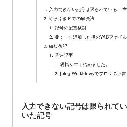
入力できない記号は限られている – 
やまぶきＲでの解決法
記号の配置検討
＠；：を追加した後のYABファイル
編集後記
関連記事
親指シフト始めました。
[blog]WorkFlowyでブロ
入力できない記号は限られてい
いた記号