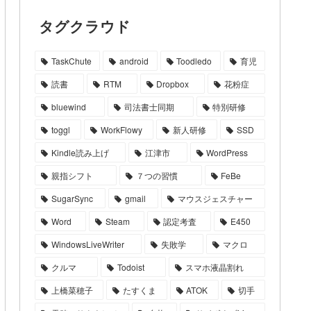
タグクラウド
TaskChute
android
Toodledo
育児
読書
RTM
Dropbox
花粉症
bluewind
司法書士同期
特別研修
toggl
WorkFlowy
新人研修
SSD
Kindle読み上げ
江津市
WordPress
親指シフト
７つの習慣
FeBe
SugarSync
gmail
マウスジェスチャー
Word
Steam
認定考査
E450
WindowsLiveWriter
失敗学
マクロ
クルマ
Todoist
スマホ液晶割れ
上橋菜穂子
たすくま
ATOK
切手