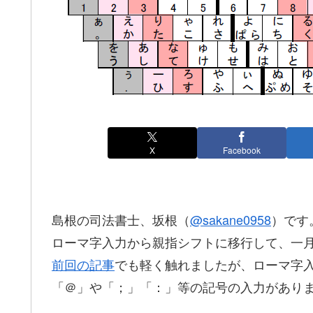
X
Facebook
島根の司法書士、坂根（
@sakane0958
）です
ローマ字入力から親指シフトに移行して、一
前回の記事
でも軽く触れましたが、ローマ字
「＠」や「；」「：」等の記号の入力があり