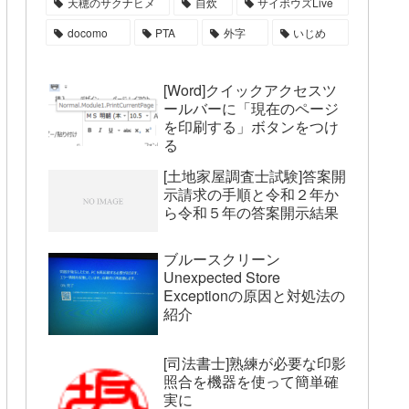
天穂のサクナヒメ
自炊
サイボウズLive
docomo
PTA
外字
いじめ
[Word]クイックアクセスツ
ールバーに「現在のページ
を印刷する」ボタンをつけ
る
[土地家屋調査士試験]答案開
示請求の手順と令和２年か
ら令和５年の答案開示結果
ブルースクリーン
Unexpected Store
Exceptionの原因と対処法の
紹介
[司法書士]熟練が必要な印影
照合を機器を使って簡単確
実に