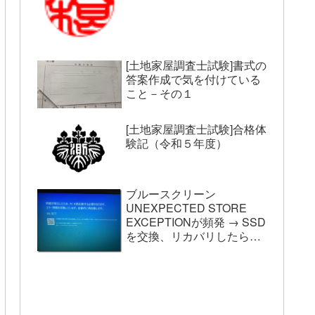
[土地家屋調査士試験]書式の
答案作成で気を付けている
こと－その１
[土地家屋調査士試験]合格体
験記（令和５年度）
ブルースクリーン
UNEXPECTED STORE
EXCEPTIONが頻発 → SSD
を交換、リカバリしたら収
まった