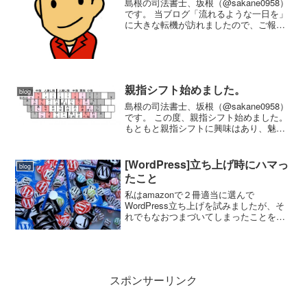
島根の司法書士、坂根（@sakane0958）
です。 当ブログ「流れるような一日を」
に大きな転機が訪れましたので、ご報告
します。 ベックさんのブログで紹介して
もらえました！ ベックさんをご存じない
方のための説明 ライフハック、タスク管
理クラ...
親指シフト始めました。
blog
島根の司法書士、坂根（@sakane0958）
です。 この度、親指シフト始めました。
もともと親指シフトに興味はあり、魅力
は感じていました。 私がパッと思いつく
ところでは、勝間和代さんやブロガーの
立花岳志さんが親指シフトです。さまざ
[WordPress]立ち上げ時にハマっ
blog
まな親指...
たこと
私はamazonで２冊適当に選んで
WordPress立ち上げを試みましたが、そ
れでもなおつまづいてしまったことを紹
介します。 購入した書籍の紹介 購入した
２冊はこちら。 いちばんやさしい
WordPressの教本 人気講師が教える本格
Webサ...
スポンサーリンク