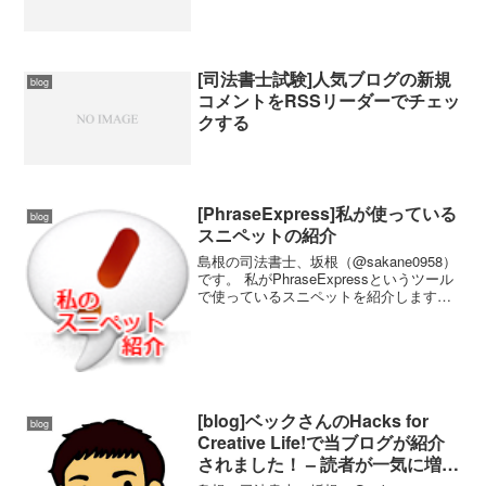
[司法書士試験]人気ブログの新規
blog
コメントをRSSリーダーでチェッ
クする
[PhraseExpress]私が使っている
blog
スニペットの紹介
島根の司法書士、坂根（@sakane0958）
です。 私がPhraseExpressというツール
で使っているスニペットを紹介します。
この記事内でのスニペット紹介の形式 表
形式にしました。 左からDescription、
Autotext、P...
[blog]ベックさんのHacks for
blog
Creative Life!で当ブログが紹介
されました！ – 読者が一気に増え
てその影響力に驚くなど