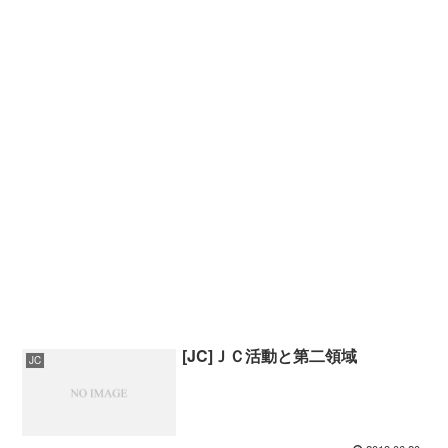
[JC]ＪＣ活動と第二領域
JC