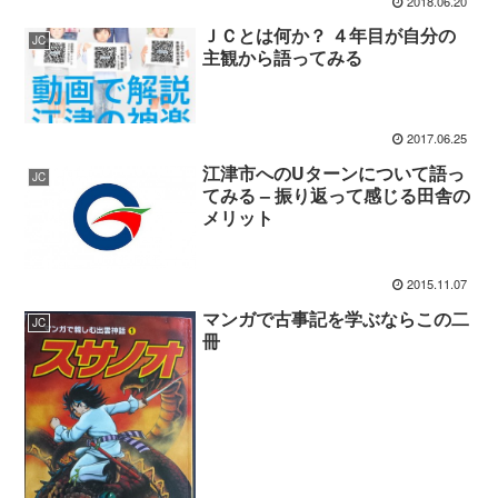
2018.06.20
ＪＣとは何か？ ４年目が自分の
JC
主観から語ってみる
2017.06.25
江津市へのUターンについて語っ
JC
てみる – 振り返って感じる田舎の
メリット
2015.11.07
マンガで古事記を学ぶならこの二
JC
冊