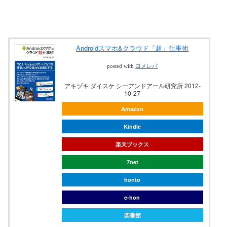
Androidスマホ&クラウド「超」仕事術
posted with
ヨメレバ
アキヅキ ダイスケ シーアンドアール研究所 2012-
10-27
Amazon
Kindle
楽天ブックス
7net
honto
e-hon
図書館