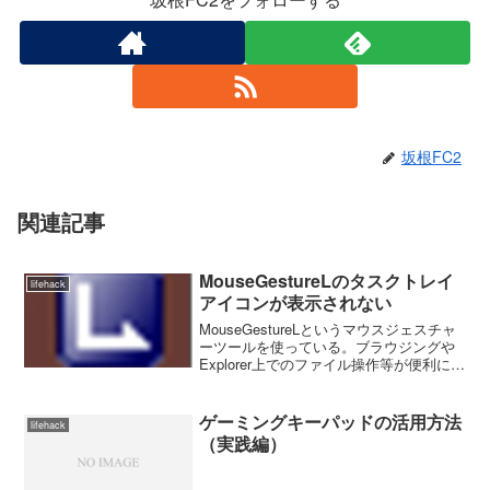
坂根FC2
関連記事
MouseGestureLのタスクトレイ
lifehack
アイコンが表示されない
MouseGestureLというマウスジェスチャ
ーツールを使っている。ブラウジングや
Explorer上でのファイル操作等が便利にな
る。MouseGestureLが起動していると、
↑こういうアイコンがタスクトレイに出
るはずなのだが、出ないこと...
ゲーミングキーパッドの活用方法
lifehack
（実践編）