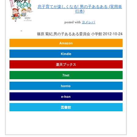
息子育てが楽しくなる! 男の子あるある (実用単
行本)
posted with
ヨメレバ
篠原 菊紀,男の子あるある委員会 小学館 2012-10-24
Amazon
Kindle
楽天ブックス
7net
honto
e-hon
図書館