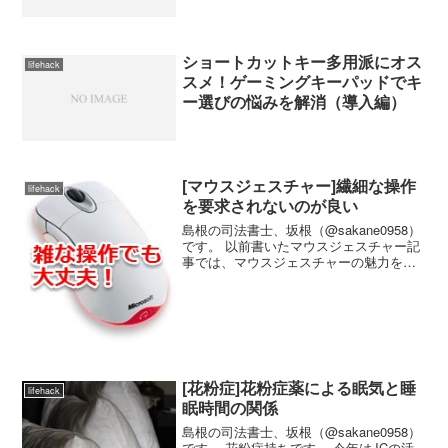
ショートカットキー多用派にオス
lifehack
スメ！ゲーミングキーパッドでキ
ー選びの悩みを解消（導入編）
[マウスジェスチャー]繊細な操作
lifehack
を要求されないのが良い
島根の司法書士、坂根（@sakane0958）
です。 以前書いたマウスジェスチャー記
事では、マウスジェスチャーの魅力を伝
え切れた気がしないので、その後考えた
ことを改めて書いてみます。 ドアを勢い
よく閉めても「バタン！」と音がしない
一つ、身...
[花粉症]花粉症薬による眠気と睡
lifehack
眠時間の関係
島根の司法書士、坂根（@sakane0958）
です。 花粉症持ちです。 今年はJCの活