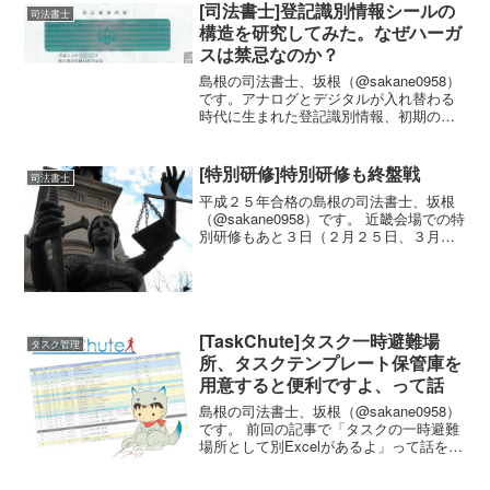
[司法書士]登記識別情報シールの
司法書士
構造を研究してみた。なぜハーガ
スは禁忌なのか？
島根の司法書士、坂根（@sakane0958）
です。アナログとデジタルが入れ替わる
時代に生まれた登記識別情報、初期の
「シール時代」は暗黒の時代の一つでは
ないでしょうか。 癒着して剥がれないシ
ールが存在する。しかも、きちんと剥が
[特別研修]特別研修も終盤戦
司法書士
れるかどうかは...
平成２５年合格の島根の司法書士、坂根
（@sakane0958）です。 近畿会場での特
別研修もあと３日（２月２５日、３月１
日、３月２日）。ようやく終わりが見え
てきました。 仕事と特別研修の両立はな
かなかハード 私が参加した近畿の特別研
修は、２...
[TaskChute]タスク一時避難場
タスク管理
所、タスクテンプレート保管庫を
用意すると便利ですよ、って話
島根の司法書士、坂根（@sakane0958）
です。 前回の記事で「タスクの一時避難
場所として別Excelがあるよ」って話を書
いたので、その「別Excel」についてもう
少し詳しく書いてみます。 そのExcelフ