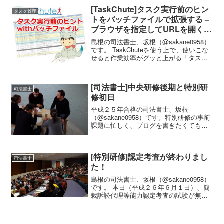
ァイルには、二つシートがありま...
[TaskChute]タスク実行前のヒン
タスク管理
トをバッチファイルで拡張する –
ブラウザを指定してURLを開く、
複数ヒントの実行
島根の司法書士、坂根（@sakane0958）
です。 TaskChuteを使う上で、使いこな
せると作業効率がグッと上がる「タスク
実行前のヒント」機能。 もっと強力に使
いこなすためのTipsをご紹介。 バッチフ
ァイル（.batファイル）の説明...
[司法書士]中央研修後期と特別研
司法書士
修初日
平成２５年合格の司法書士、坂根
（@sakane0958）です。特別研修の事前
課題に忙しく、ブログを書きたくても書
けない状態が続いておりました（ちなみ
に事前課題は第３、４回の途中までしか
できてません）。 本日（平成26年1月31
[特別研修]認定考査が終わりまし
日(金)）は日...
司法書士
た！
島根の司法書士、坂根（@sakane0958）
です。 本日（平成２６年６月１日）、簡
裁訴訟代理等能力認定考査の試験が無事
（？）終わりました。 試験会場 測量士補
試験と異なり、広島市内の会場でした。
例年本試験が行われる「広島工業大学専