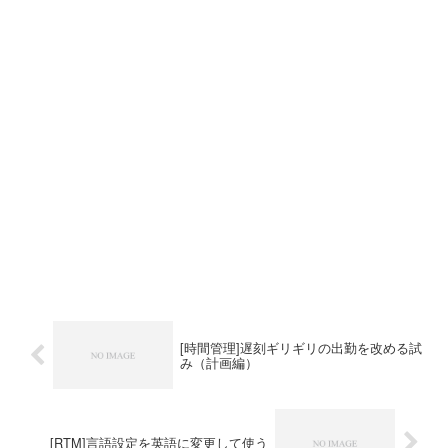
[時間管理]遅刻ギリギリの出勤を改める試
み（計画編）
[RTM]言語設定を英語に変更して使う