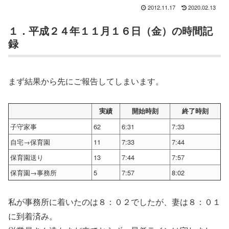
2012.11.17
2020.02.13
１．平成２４年１１月１６日（金）の時間記
録
まず結果から先にご報告してしまいます。
実績
開始時刻
終了時刻
子守家事
62
6:31
7:33
自宅→保育園
11
7:33
7:44
保育園送り
13
7:44
7:57
保育園→事務所
5
7:57
8:02
私が事務所に着いたのは８：０２でしたが、妻は８：０１
に到着済み。