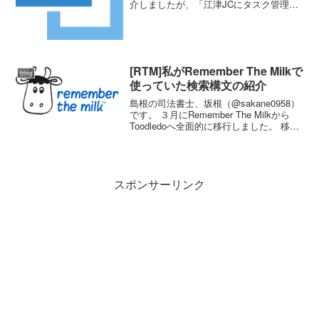
介しましたが、「江津JCにタスク管理を
浸透させる」という３分間スピーチをし
ました。 その後、私が所属する青少年育
成委員会でサイボウズLiveを使い始めま
した。 グル...
[RTM]私がRemember The Milkで
blog
使っていた検索構文の紹介
島根の司法書士、坂根（@sakane0958）
です。 ３月にRemember The Milkから
Toodledoへ全面的に移行しました。 移行
はうまくいっていて、そろそろプライベ
ート用Toodledoでも課金を始めようか、
というタイミング...
スポンサーリンク