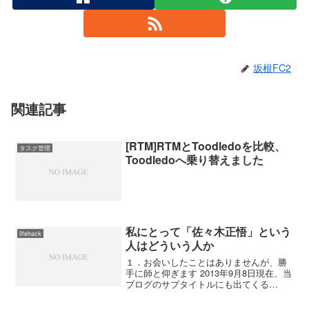
坂根FC2
関連記事
[RTM]RTMとToodledoを比較、
タスク管理
Toodledoへ乗り替えました
私にとって「佐々木正悟」という
lifehack
人はどういう人か
１．お会いしたことはありませんが、勝
手に師と仰ぎます 2013年9月8日現在、当
ブログのサブタイトルにも出てくる
「佐々木正悟」という方は、特定のクラ
スタにおいては超有名人ですが、そうい