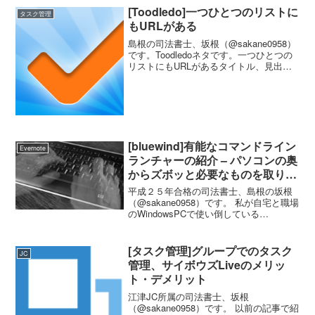
うクラスタに所属していない人は知らな
[Toodledo]一つひとつのリストに
タスク管理
いかもしれません。 ...
もURLがある
島根の司法書士、坂根（@sakane0958）
です。Toodledoネタです。一つひとつの
リストにもURLがあるタイトル、見出し
で言い切っている感がありますが、リス
トを右クリックして新しいタブで開く
と、リストのURLがわかります。
「で？」っ...
[bluewind]有能なコマンドライン
Evernote
ランチャーの紹介 – パソコンの奥
からズボッと必要なものを取り出
せる感覚
平成２５年合格の司法書士、島根の坂根
（@sakane0958）です。 私が自宅と職場
のWindowsPCで使い倒している
「bluewind」というコマンドラインラン
チャーを紹介します。 １．コマンドライ
ンランチャーって何？ そもそもランチ
[タスク管理]グループでのタスク
JC
ャ...
管理、サイボウズLiveのメリッ
ト・デメリット
江津JC所属の司法書士、坂根
（@sakane0958）です。 以前の記事で紹