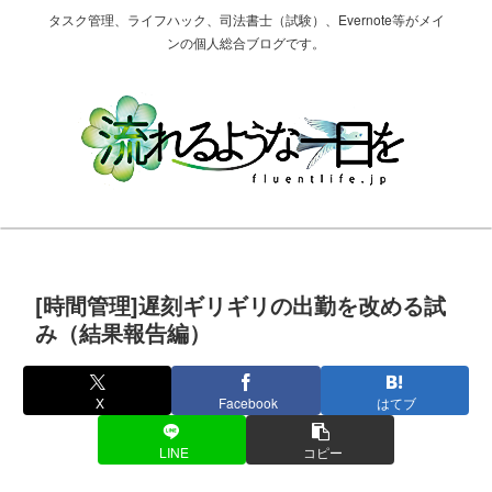
タスク管理、ライフハック、司法書士（試験）、Evernote等がメイ
ンの個人総合ブログです。
[時間管理]遅刻ギリギリの出勤を改める試
み（結果報告編）
X
Facebook
はてブ
LINE
コピー