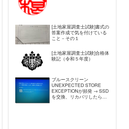
[土地家屋調査士試験]書式の
答案作成で気を付けている
こと－その１
[土地家屋調査士試験]合格体
験記（令和５年度）
ブルースクリーン
UNEXPECTED STORE
EXCEPTIONが頻発 → SSD
を交換、リカバリしたら収
まった