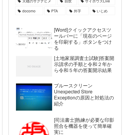
天穂のサクナヒメ
自炊
サイボウズLive
docomo
PTA
外字
いじめ
[Word]クイックアクセスツ
ールバーに「現在のページ
を印刷する」ボタンをつけ
る
[土地家屋調査士試験]答案開
示請求の手順と令和２年か
ら令和５年の答案開示結果
ブルースクリーン
Unexpected Store
Exceptionの原因と対処法の
紹介
[司法書士]熟練が必要な印影
照合を機器を使って簡単確
実に