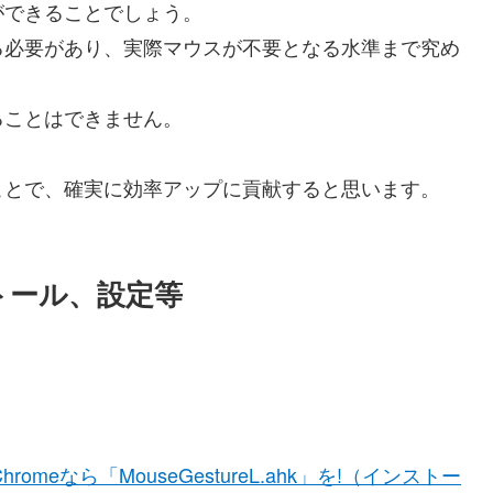
ができることでしょう。
る必要があり、実際マウスが不要となる水準まで究め
ることはできません。
ことで、確実に効率アップに貢献すると思います。
ンストール、設定等
hromeなら「MouseGestureL.ahk」を!（インストー