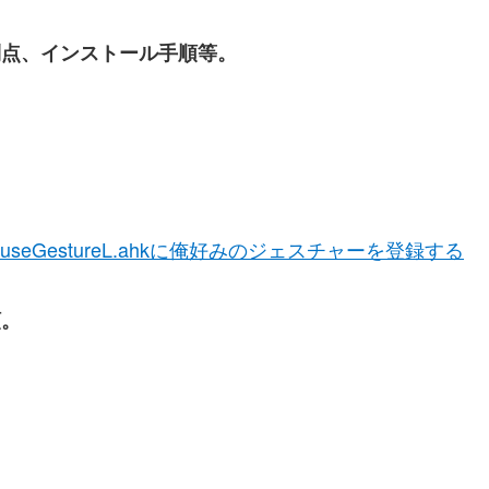
利点、インストール手順等。
useGestureL.ahkに俺好みのジェスチャーを登録する
順。