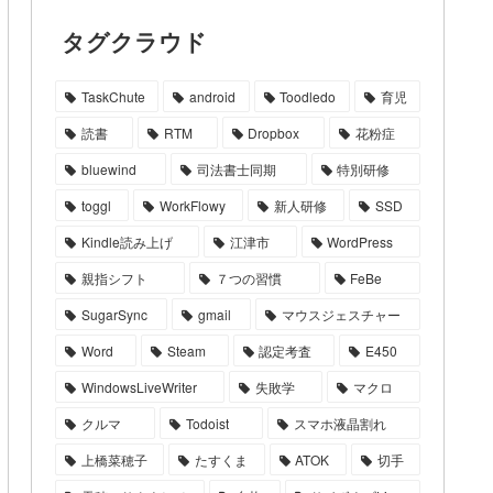
タグクラウド
TaskChute
android
Toodledo
育児
読書
RTM
Dropbox
花粉症
bluewind
司法書士同期
特別研修
toggl
WorkFlowy
新人研修
SSD
Kindle読み上げ
江津市
WordPress
親指シフト
７つの習慣
FeBe
SugarSync
gmail
マウスジェスチャー
Word
Steam
認定考査
E450
WindowsLiveWriter
失敗学
マクロ
クルマ
Todoist
スマホ液晶割れ
上橋菜穂子
たすくま
ATOK
切手